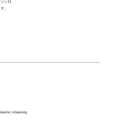
シン11
ます。
oplasmic streaming