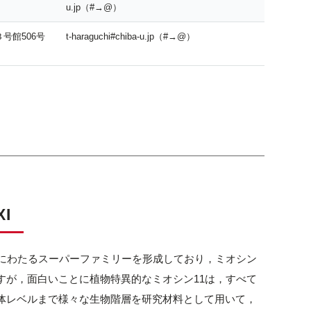
u.jp（#→@）
号館506号
t-haraguchi#chiba-u.jp（#→@）
I
スにわたるスーパーファミリーを形成しており，ミオシン
すが，面白いことに植物特異的なミオシン11は，すべて
体レベルまで様々な生物階層を研究材料として用いて，