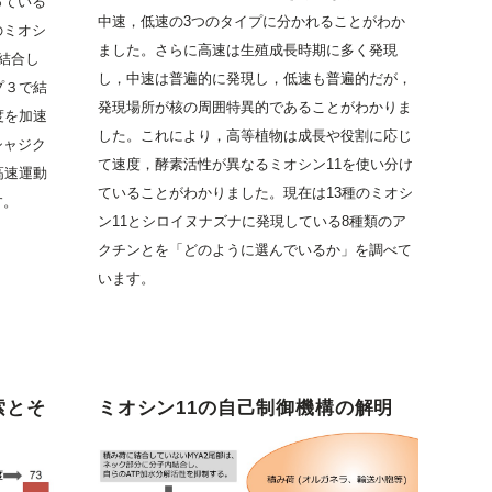
っている
中速，低速の3つのタイプに分かれることがわか
のミオシ
ました。さらに高速は生殖成長時期に多く発現
結合し
し，中速は普遍的に発現し，低速も普遍的だが，
プ３で結
発現場所が核の周囲特異的であることがわかりま
度を加速
した。これにより，高等植物は成長や役割に応じ
シャジク
て速度，酵素活性が異なるミオシン11を使い分け
高速運動
ていることがわかりました。現在は13種のミオシ
す。
ン11とシロイヌナズナに発現している8種類のア
クチンとを「どのように選んでいるか」を調べて
います。
索とそ
ミオシン11の自己制御機構の解明