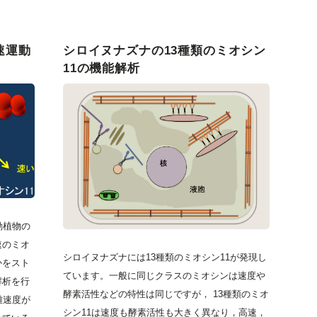
速運動
シロイヌナズナの13種類のミオシン
11の機能解析
動植物の
速のミオ
シロイヌナズナには13種類のミオシン11が発現し
かをスト
ています。一般に同じクラスのミオシンは速度や
解析を行
酵素活性などの特性は同じですが， 13種類のミオ
離速度が
シン11は速度も酵素活性も大きく異なり，高速，