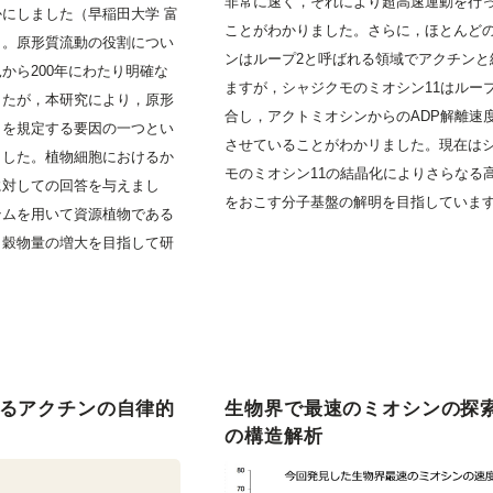
非常に速く，それにより超高速運動を行
にしました（早稲田大学 富
ことがわかりました。さらに，ほとんど
）。原形質流動の役割につい
ンはループ2と呼ばれる領域でアクチンと
から200年にわたり明確な
ますが，シャジクモのミオシン11はルー
したが，本研究により，原形
合し，アクトミオシンからのADP解離速
さを規定する要因の一つとい
させていることがわかリました。現在は
ました。植物細胞におけるか
モのミオシン11の結晶化によりさらなる
に対しての回答を与えまし
をおこす分子基盤の解明を目指していま
テムを用いて資源植物である
，穀物量の増大を目指して研
よるアクチンの自律的
生物界で最速のミオシンの探
の構造解析