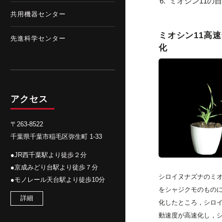
ミオシン11の
共用機器センター
ミオシン11高
先進科学センター
化
アクセス
〒263-8522
千葉県千葉市稲毛区弥生町 1-33
●JR西千葉駅より徒歩２分
●京成みどり台駅より徒歩７分
シロイヌナズナのミオ
●モノレール天台駅より徒歩10分
をシャジクモのもの
詳細
化したところ，シロ
動速度が高速化し，