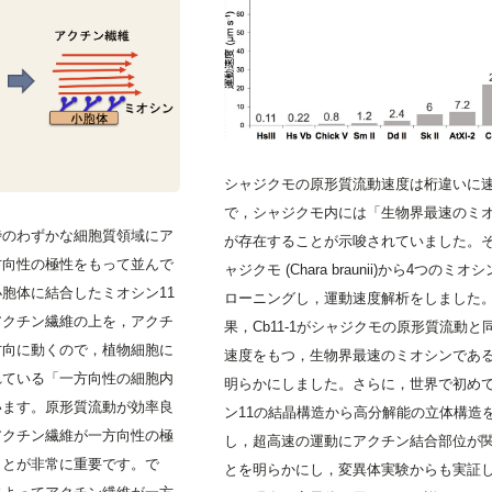
シャジクモの原形質流動速度は桁違いに
で，シャジクモ内には「生物界最速のミ
傍のわずかな細胞質領域にア
が存在することが示唆されていました。
方向性の極性をもって並んで
ャジクモ (Chara braunii)から4つのミオ
胞体に結合したミオシン11
ローニングし，運動速度解析をしました
アクチン繊維の上を，アクチ
果，Cb11-1がシャジクモの原形質流動と
方向に動くので，植物細胞に
速度をもつ，生物界最速のミオシンであ
れている「一方向性の細胞内
明らかにしました。さらに，世界で初め
います。原形質流動が効率良
ン11の結晶構造から高分解能の立体構造
アクチン繊維が一方向性の極
し，超高速の運動にアクチン結合部位が
ことが非常に重要です。で
とを明らかにし，変異体実験からも実証