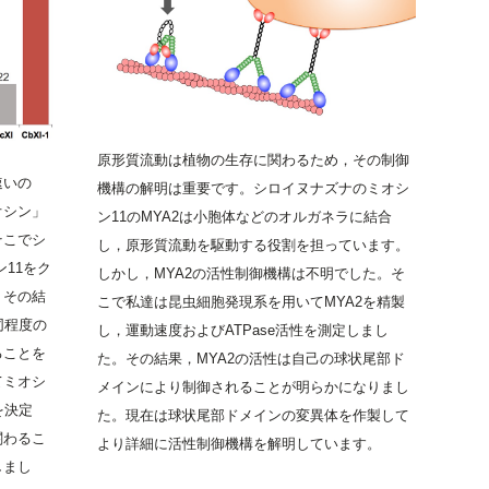
原形質流動は植物の生存に関わるため，その制御
速いの
機構の解明は重要です。シロイヌナズナのミオシ
オシン」
ン11のMYA2は小胞体などのオルガネラに結合
そこでシ
し，原形質流動を駆動する役割を担っています。
シン11をク
しかし，MYA2の活性制御機構は不明でした。そ
。その結
こで私達は昆虫細胞発現系を用いてMYA2を精製
同程度の
し，運動速度およびATPase活性を測定しまし
ることを
た。その結果，MYA2の活性は自己の球状尾部ド
てミオシ
メインにより制御されることが明らかになりまし
を決定
た。現在は球状尾部ドメインの変異体を作製して
関わるこ
より詳細に活性制御機構を解明しています。
しまし