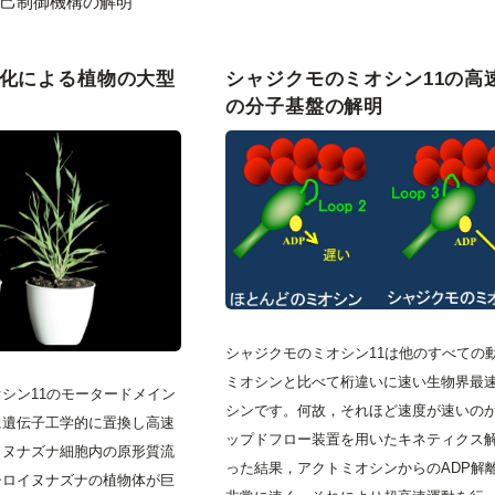
自己制御機構の解明
速化による植物の大型
シャジクモのミオシン11の高
の分子基盤の解明
シャジクモのミオシン11は他のすべての
ミオシンと比べて桁違いに速い生物界最
シン11のモータードメイン
シンです。何故，それほど速度が速いの
に遺伝子工学的に置換し高速
ップドフロー装置を用いたキネティクス
イヌナズナ細胞内の原形質流
った結果，アクトミオシンからのADP解
シロイヌナズナの植物体が巨