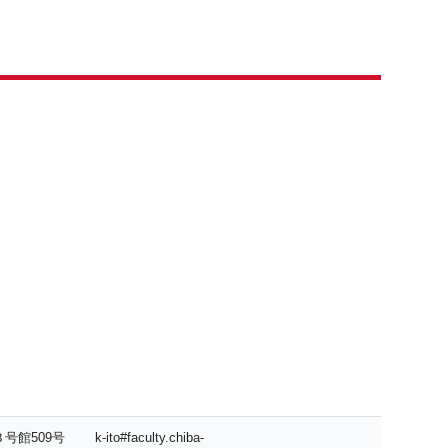
号館509号
k-ito#faculty.chiba-