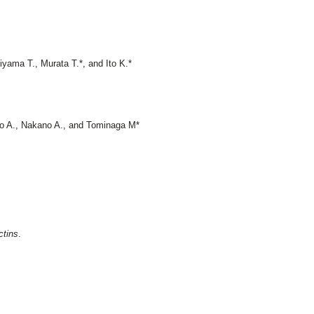
yama T., Murata T.*, and Ito K.*
ano A., Nakano A., and Tominaga M*
ctins
.