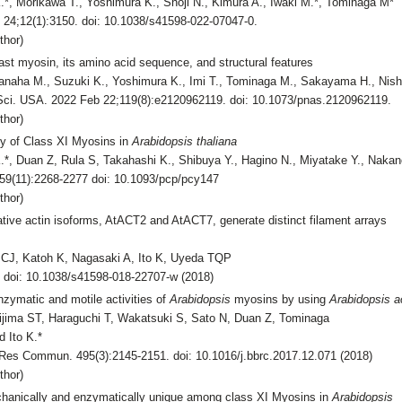
K.*, Morikawa T., Yoshimura K., Shoji N., Kimura A., Iwaki M.*, Tominaga M*
 24;12(1):3150. doi: 10.1038/s41598-022-07047-0.
thor)
fast myosin, its amino acid sequence, and structural features
anaha M., Suzuki K., Yoshimura K., Imi T., Tominaga M., Sakayama H., Nishi
 Sci. USA. 2022 Feb 22;119(8):e2120962119. doi: 10.1073/pnas.2120962119.
thor)
ty of Class XI Myosins in
Arabidopsis thaliana
K.*, Duan Z, Rula S, Takahashi K., Shibuya Y., Hagino N., Miyatake Y., Nak
 59(11):2268-2277 doi: 10.1093/pcp/pcy147
thor)
tive actin isoforms, AtACT2 and AtACT7, generate distinct filament arrays
r CJ, Katoh K, Nagasaki A, Ito K, Uyeda TQP
. doi: 10.1038/s41598-018-22707-w (2018)
zymatic and motile activities of
Arabidopsis
myosins by using
Arabidopsis a
ijima ST, Haraguchi T, Wakatsuki S, Sato N, Duan Z, Tominaga
 Ito K.*
es Commun. 495(3):2145-2151. doi: 10.1016/j.bbrc.2017.12.071 (2018)
thor)
chanically and enzymatically unique among class XI Myosins in
Arabidopsis