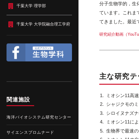
分子生物学的，生
千葉大学 理学部
ています。これま
てきました。最近
千葉大学 大学院融合理工学府
研究紹介動画（YouTu
主な研究テ
ミオシン11高
関連施設
シャジクモのミ
シロイヌナズナ
海洋バイオシステム研究センター
ミオシン11に
生物界で最速の
サイエンスプロムナード