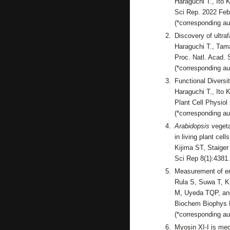
Haraguchi T., Ito 
Sci Rep. 2022 Feb
(*corresponding au
Discovery of ultra
Haraguchi T., Tam
Proc. Natl. Acad.
(*corresponding au
Functional Diversi
Haraguchi T., Ito 
Plant Cell Physiol
(*corresponding au
Arabidopsis
vegeta
in living plant cells
Kijima ST, Staige
Sci Rep 8(1):4381
Measurement of en
Rula S, Suwa T, K
M, Uyeda TQP, and
Biochem Biophys R
(*corresponding au
Myosin XI-I is me