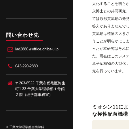
大化することを明らか
永博士との共同研究
ては原形質流動の発見
答えがありませんで
質流動は植物の大き
問い合わせ先
うことが明らかにし
ったが本研究はそれ
iad2880＠office.chiba-u.jp
た。現在はこのシス
単子葉植物の大型化
043-290-2880
究を行っています。
〒263-8522 千葉市稲毛区弥生
町1-33 千葉大学理学部１号館
２階（理学部事務室）
ミオシン11に
な極性配向機構
© 千葉大学理学部生物学科