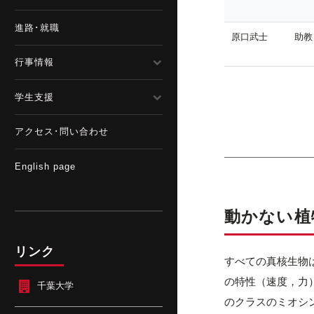
進路･就職
原口武士
助教
行事情報
学生支援
アクセス･問い合わせ
English page
動かない植
リンク
すべての真核生物
の特性（速度，力
千葉大学
のクラスのミオシ