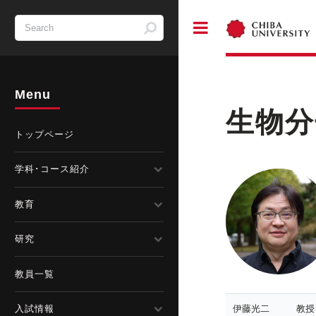
Toggle
Menu
生物分
トップページ
学科･コース紹介
教育
研究
教員一覧
伊藤光二
教授
入試情報