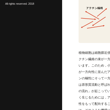
All rights reserved. 2018
植物細胞は細胞膜近
クチン繊維の束が一
います。このため，小
が一方向性に並んだ
ンの極性にそって一
は原形質流動と呼ば
の流れ」が起こって
く生じるためには，
性をもって配向する